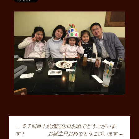
←
５７回目！結婚記念日おめでとうございま
投稿ナビゲーショ
す！
お誕生日おめでとうございます
→