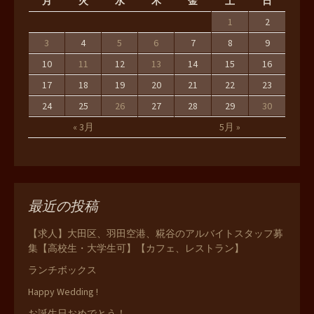
月
火
水
木
金
土
日
1
2
3
4
5
6
7
8
9
10
11
12
13
14
15
16
17
18
19
20
21
22
23
24
25
26
27
28
29
30
« 3月
5月 »
最近の投稿
【求人】大田区、羽田空港、糀谷のアルバイトスタッフ募
集【高校生・大学生可】【カフェ、レストラン】
ランチボックス
Happy Wedding !
お誕生日おめでとう！