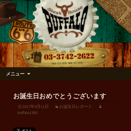
店主のつぶやき
バッファローのブログ
コンテンツへ移動
検
メニュー
索:
お誕生日おめでとうございます
2017年4月11日
お誕生日レポート
buffalo1992