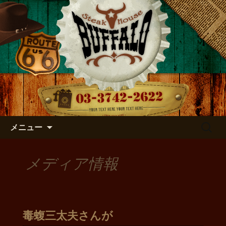
店主のつぶやき
バッファローのブログ
コンテンツへ移動
検
メニュー
索:
メディア情報
毒蝮三太夫さんが