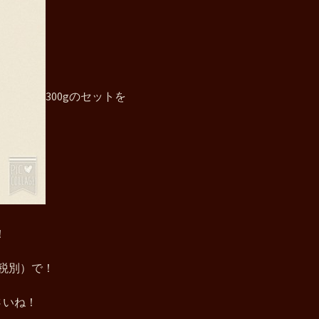
300gのセットを
！
（税別）で！
さいね！