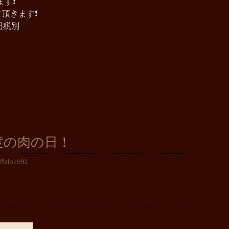
す❗️
きます❗️
0円税別
度の肉の日！
ffalo1992