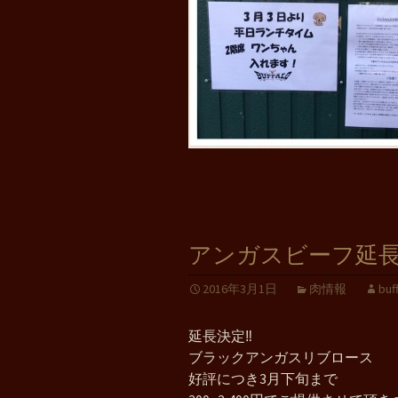
アンガスビーフ延
2016年3月1日
肉情報
buf
延長決定‼️
ブラックアンガスリブロース
好評につき3月下旬まで