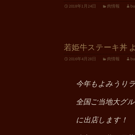
2018年1月24日
肉情報
bu
若姫牛ステーキ丼 
2016年4月28日
肉情報
bu
今年もよみうり
全国ご当地大グル
に出店します！