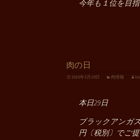
今年も１位を目指
肉の日
2016年3月29日
肉情報
bu
本日29日
ブラックアンガスス
円〔税別〕でご提