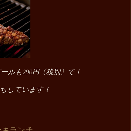
ールも290円〔税別〕で！
待ちしています！
ーキランチ