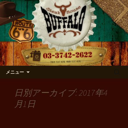
店主のつぶやき
バッファローのブログ
コンテンツへ移動
検
メニュー
索:
日別アーカイブ: 2017年4
月1日