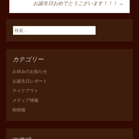
投稿ナビゲーショ
お誕生日おめでとうございます！！！
→
ン
検索:
カテゴリー
お休みのお知らせ
お誕生日レポート
テイクアウト
メディア情報
肉情報