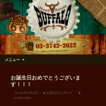
店主のつぶやき
バッファローのブログ
コンテンツへ移動
検
メニュー
索:
お誕生日おめでとうございま
す！！！
2017年4月3日
お誕生日レポート
buffalo1992